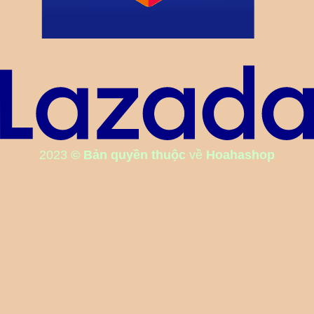
2023
© Bản quyền thuộc
về
Hoahashop