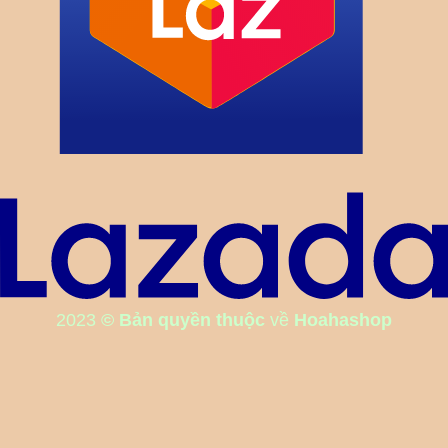
2023
© Bản quyền thuộc
về
Hoahashop