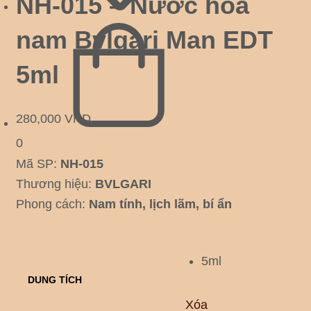
NH-015 – Nước hoa
nam Bvlgari Man EDT
5ml
280,000
VND
0
Mã SP:
NH-015
Thương hiệu:
BVLGARI
Phong cách:
Nam tính, lịch lãm, bí ẩn
5ml
DUNG TÍCH
Xóa