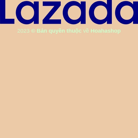
2023
© Bản quyền thuộc
về
Hoahashop