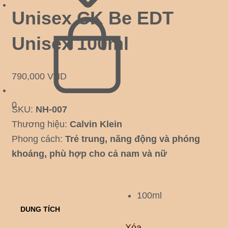
Unisex CK Be EDT
Unisex 100ml
790,000
VND
0
SKU:
NH-007
Thương hiệu:
Calvin Klein
Phong cách:
Trẻ trung, năng động và phóng
khoáng, phù hợp cho cả nam và nữ
100ml
DUNG TÍCH
Xóa