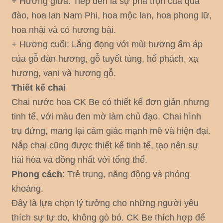
+ Hương giữa: Tiếp đến là sự pha trộn của quả
đào, hoa lan Nam Phi, hoa mộc lan, hoa phong lữ,
hoa nhài và cỏ hương bài.
+ Hương cuối: Lắng đọng với mùi hương ấm áp
của gỗ đàn hương, gỗ tuyết tùng, hổ phách, xạ
hương, vani và hương gỗ.
Thiết kế chai
Chai nước hoa CK Be có thiết kế đơn giản nhưng
tinh tế, với màu đen mờ làm chủ đạo. Chai hình
trụ đứng, mang lại cảm giác mạnh mẽ và hiện đại.
Nắp chai cũng được thiết kế tinh tế, tạo nên sự
hài hòa và đồng nhất với tổng thể.
Phong cách
: Trẻ trung, năng động và phóng
khoáng.
Đây là lựa chọn lý tưởng cho những người yêu
thích sự tự do, không gò bó. CK Be thích hợp để