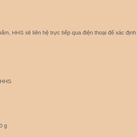
ẩm, HHS sẽ liên hệ trực tiếp qua điện thoại để xác địn
i HHS
0 g