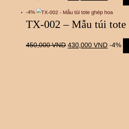
-4%
TX-002 – Mẫu túi tote
450,000
VND
430,000
VND
-4%