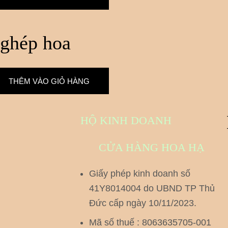
 ghép hoa
THÊM VÀO GIỎ HÀNG
HỘ KINH DOANH
CỬA HÀNG HOA HẠ
Giấy phép kinh doanh số
41Y8014004 do UBND TP Thủ
Đức cấp ngày 10/11/2023.
Mã số thuế : 8063635705-001