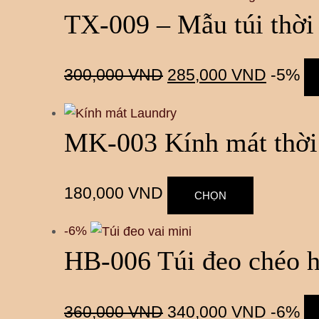
TX-009 – Mẫu túi thời
300,000
VND
285,000
VND
-5%
MK-003 Kính mát thời 
180,000
VND
CHỌN
-6%
HB-006 Túi đeo chéo h
360,000
VND
340,000
VND
-6%