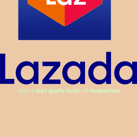
2023
© Bản quyền thuộc
về
Hoahashop