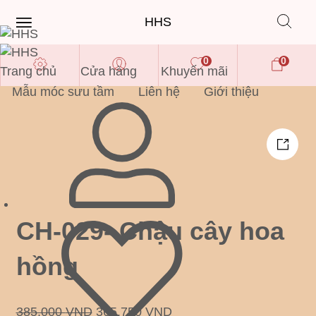
HHS
0
0
Trang chủ
Cửa hàng
Khuyến mãi
Mẫu móc sưu tầm
Liên hệ
Giới thiệu
CH-029- Chậu cây hoa
hồng
385,000
VND
365,750
VND